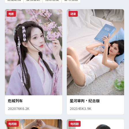
电影
动漫
危城列车
星河审判·纪念版
2020
76K
6.2K
2023
45K
3.9K
电视剧
电视剧