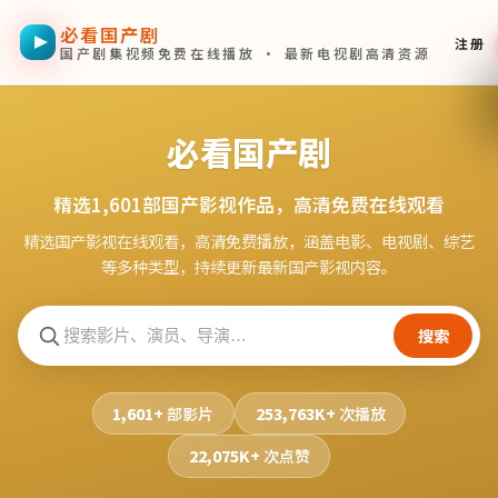
必看国产剧
跳过导航，进入正文
注册
国产剧集视频免费在线播放 · 最新电视剧高清资源
必看国产剧
精选
1,601
部国产影视作品，高清免费在线观看
精选国产影视在线观看，高清免费播放，涵盖电影、电视剧、综艺
等多种类型，持续更新最新国产影视内容。
搜索
1,601+
部影片
253,763K+
次播放
22,075K+
次点赞