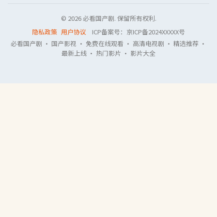
©
2026
必看国产剧
. 保留所有权利.
隐私政策
用户协议
ICP备案号：京ICP备2024XXXXX号
必看国产剧 · 国产影视 · 免费在线观看 · 高清电视剧 · 精选推荐 ·
最新上线 · 热门影片 · 影片大全