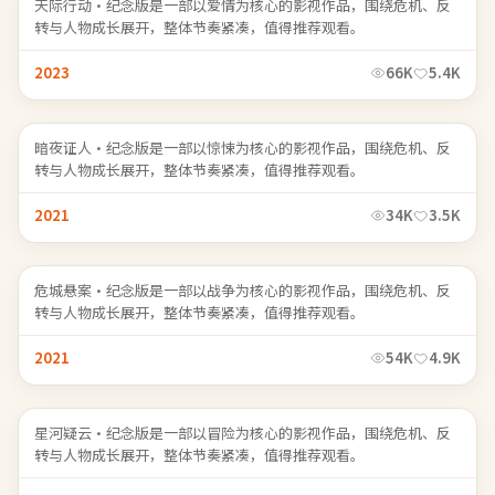
天际行动·纪念版是一部以爱情为核心的影视作品，围绕危机、反
转与人物成长展开，整体节奏紧凑，值得推荐观看。
2023
66K
5.4K
暗夜证人·纪念版
暗夜证人·纪念版是一部以惊悚为核心的影视作品，围绕危机、反
转与人物成长展开，整体节奏紧凑，值得推荐观看。
2021
34K
3.5K
危城悬案·纪念版
危城悬案·纪念版是一部以战争为核心的影视作品，围绕危机、反
转与人物成长展开，整体节奏紧凑，值得推荐观看。
2021
54K
4.9K
星河疑云·纪念版
星河疑云·纪念版是一部以冒险为核心的影视作品，围绕危机、反
转与人物成长展开，整体节奏紧凑，值得推荐观看。