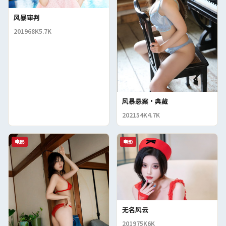
风暴审判
2019
68K
5.7K
风暴悬案·典藏
2021
54K
4.7K
电影
电影
无名风云
2019
75K
6K