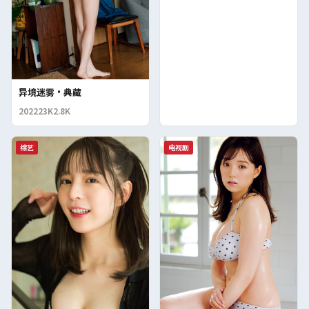
异境迷雾·典藏
2022
23K
2.8K
综艺
电视剧